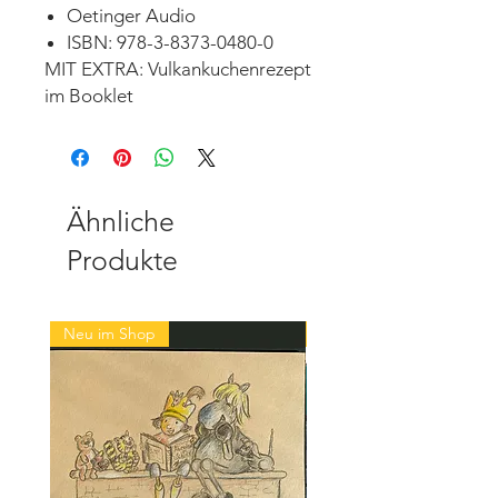
Oetinger Audio
ISBN: 978-3-8373-0480-0
MIT EXTRA: Vulkankuchenrezept
im Booklet
Ähnliche
Produkte
Neu im Shop
Neu im Shop