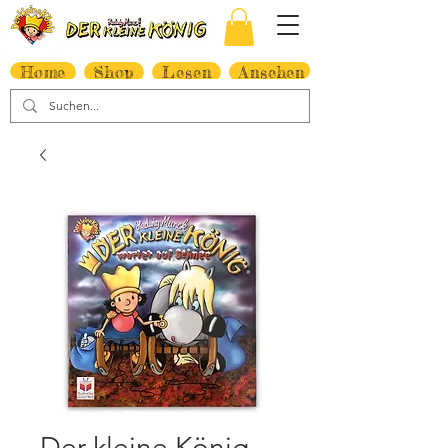
Home
Shop
Lesen
Ansehen
Der kleine König