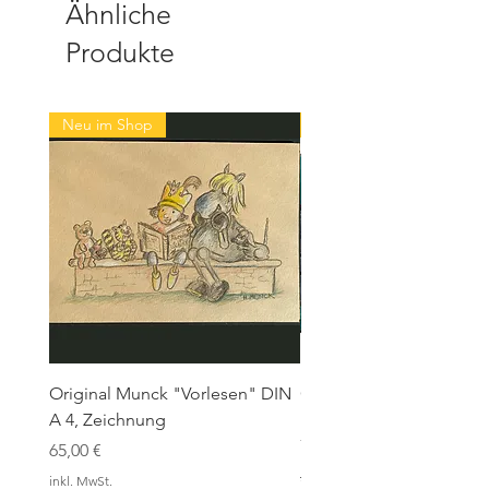
Ähnliche
Produkte
Neu im Shop
Neu im Shop
Original Munck "Vorlesen" DIN
Original Munck, "Der kl
A 4, Zeichnung
König - Ach du liebe Gr
70x50 cm, Leinwand
Preis
65,00 €
Standardpreis
390,00 €
inkl. MwSt.