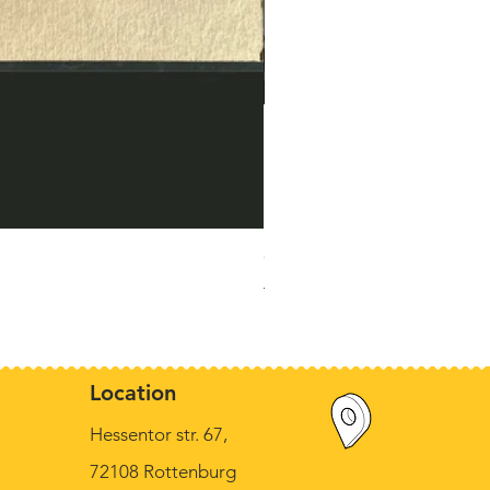
Original Munck, "Der kleine 
Standardpreis
Sale-Preis
390,00 €
320,00 €
inkl. MwSt.
Location
Hessentor str. 67,
72108 Rottenburg