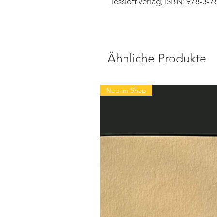
Tessloff verlag, ISBN: 978-3-
Ähnliche Produkte
Neu im Shop