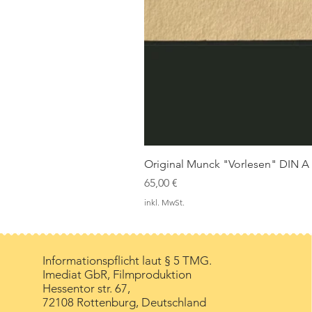
Original Munck "Vorlesen" DIN A
Preis
65,00 €
inkl. MwSt.
Informationspflicht laut § 5 TMG.
Imediat GbR, Filmproduktion
Hessentor str. 67,
72108 Rottenburg, Deutschland