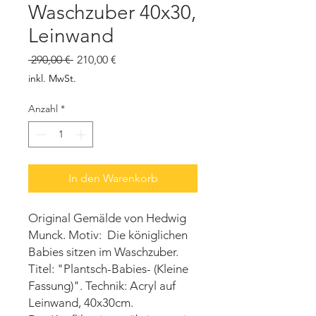
Waschzuber 40x30,
Leinwand
Standardpreis
Sale-
 290,00 € 
210,00 €
Preis
inkl. MwSt.
Anzahl
*
In den Warenkorb
Original Gemälde von Hedwig
Munck. Motiv: Die königlichen
Babies sitzen im Waschzuber.
Titel: "Plantsch-Babies- (Kleine
Fassung)". Technik: Acryl auf
Leinwand, 40x30cm.