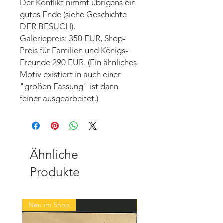
Der Konflikt nimmt übrigens ein
gutes Ende (siehe Geschichte
DER BESUCH).
Galeriepreis: 350 EUR, Shop-
Preis für Familien und Königs-
Freunde 290 EUR. (Ein ähnliches
Motiv existiert in auch einer
"großen Fassung" ist dann
feiner ausgearbeitet.)
Ähnliche
Produkte
Neu im Shop
Neu im Shop