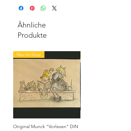
Ähnliche
Produkte
Neu im Shop
Neu im Shop
Original Munck "Vorlesen" DIN
Original Munck, "Der kl