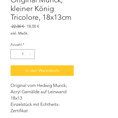
kleiner König
Tricolore, 18x13cm
Standardpreis
Sale-
 22,00 € 
18,00 €
Preis
inkl. MwSt.
Anzahl
*
In den Warenkorb
Original vom Hedwig Munck,
Acryl Gemälde auf Leinwand
18x13
Einzelstück mit Echtheits-
Zertifikat