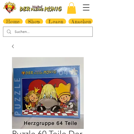
Home
Shop
Lesen
Ansehen
Puzzle 60 Teile Der