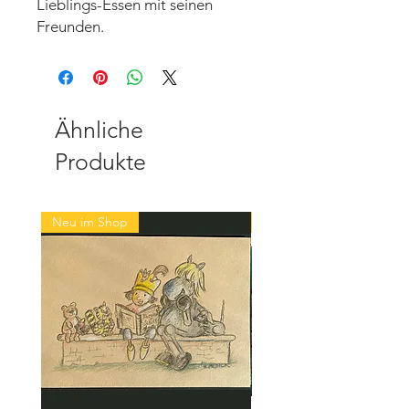
Lieblings-Essen mit seinen
Freunden.
Ähnliche
Produkte
Neu im Shop
Neu im Shop