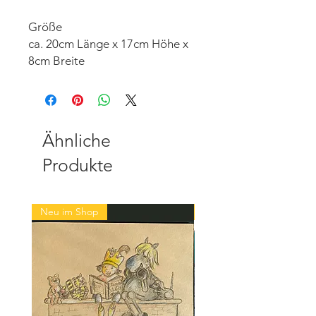
Größe
ca. 20cm Länge x 17cm Höhe x
8cm Breite
Ähnliche
Produkte
Neu im Shop
Neu im Shop