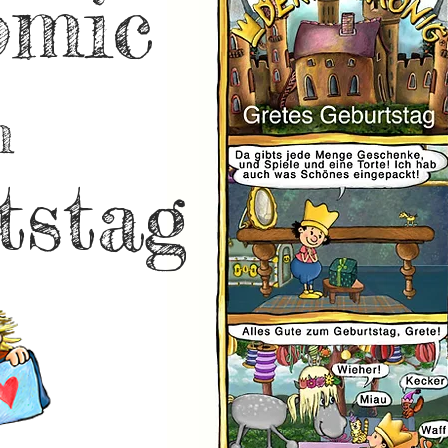
omic
m
tstag