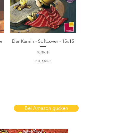
Schnellansicht
er
Der Kamin - Softcover - 15x15
Preis
3,95 €
inkl. MwSt.
Bei Amazon gucken