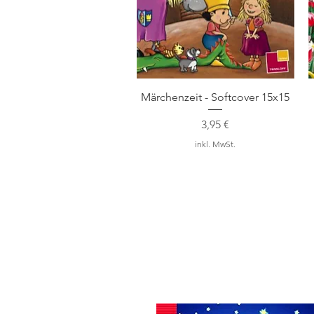
Schnellansicht
Märchenzeit - Softcover 15x15
Preis
3,95 €
inkl. MwSt.
Bücher bei