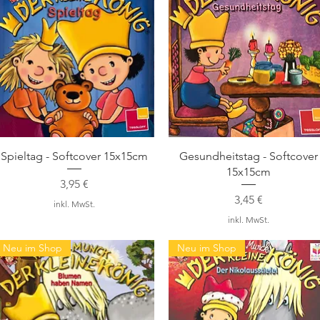
Schnellansicht
Schnellansicht
Spieltag - Softcover 15x15cm
Gesundheitstag - Softcover
15x15cm
Preis
3,95 €
Preis
3,45 €
inkl. MwSt.
inkl. MwSt.
Neu im Shop
Neu im Shop