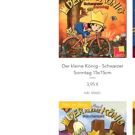
Schnellansicht
Der kleine König - Schwarzer
Sonntag 15x15cm
Preis
3,95 €
inkl. MwSt.
Neu im Shop