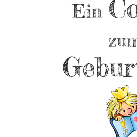
C
Ein
zu
Gebur