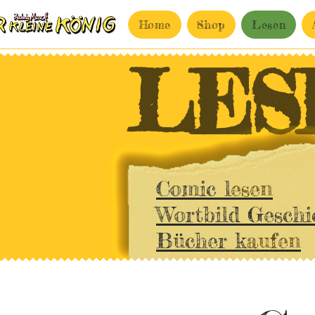
Home
Shop
Lesen
LES
Comic l
esen
Wortbild Geschi
Bücher k
aufen