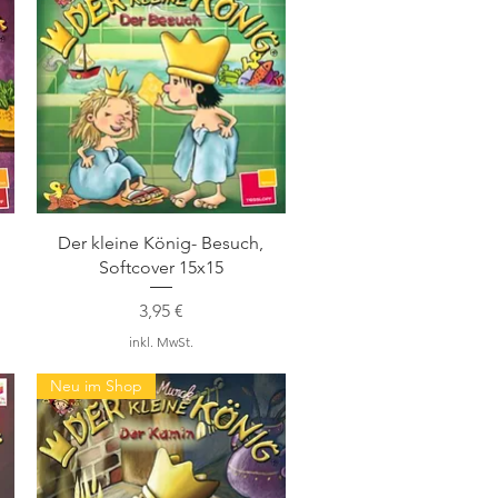
Schnellansicht
Der kleine König- Besuch,
Softcover 15x15
Preis
3,95 €
inkl. MwSt.
Neu im Shop