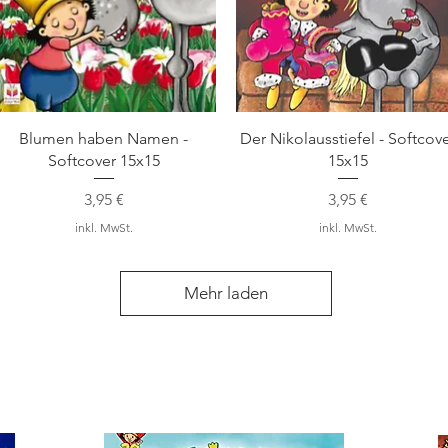
Schnellansicht
Schnellansicht
Blumen haben Namen -
Der Nikolausstiefel - Softcov
Softcover 15x15
15x15
Preis
Preis
3,95 €
3,95 €
inkl. MwSt.
inkl. MwSt.
Mehr laden
 Amazon kaufen