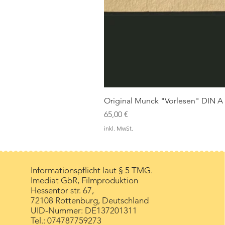
Original Munck "Vorlesen" DIN A
Preis
65,00 €
inkl. MwSt.
Informationspflicht laut § 5 TMG.
Imediat GbR, Filmproduktion
Hessentor str. 67,
72108 Rottenburg, Deutschland
UID-Nummer:
DE137201311
Tel.: 074787759273