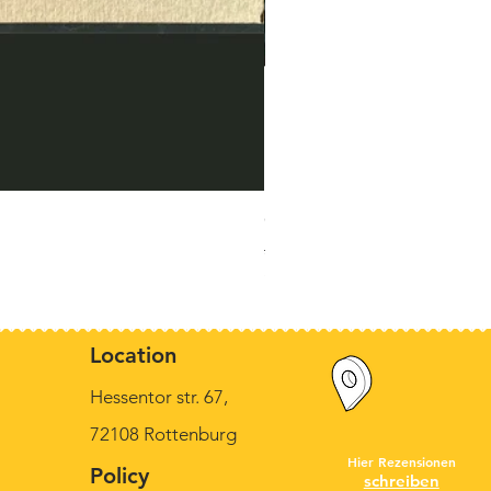
Original Munck, "Der kleine 
Standardpreis
Sale-Preis
390,00 €
320,00 €
inkl. MwSt.
Location
Hessentor str. 67,
72108 Rottenburg
Hier Rezensionen
Policy
schreiben