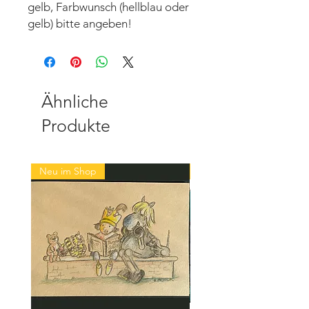
gelb, Farbwunsch (hellblau oder
gelb) bitte angeben!
Ähnliche
Produkte
Neu im Shop
Neu im Shop