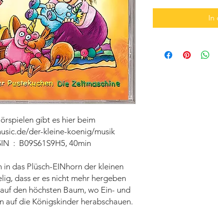
In
örspielen gibt es hier beim
usic.de/der-kleine-koenig/musik
Karussell/ Universal Music, ASIN ‏ : ‎ B09S61S9H5, 40min
h in das Plüsch-EINhorn der kleinen
elig, dass er es nicht mehr hergeben
nd auf den höchsten Baum, wo Ein- und
 auf die Königskinder herabschauen.