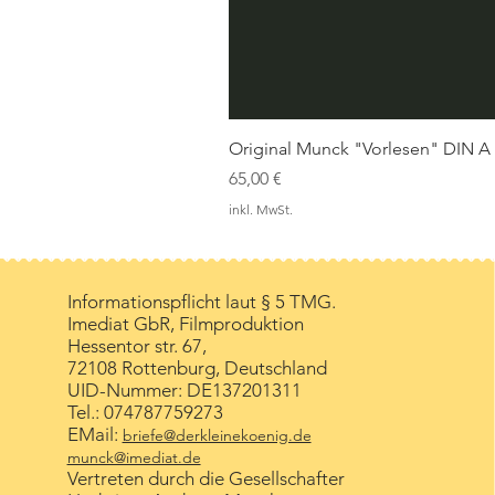
Original Munck "Vorlesen" DIN A
Preis
65,00 €
inkl. MwSt.
Informationspflicht laut § 5 TMG.
Imediat GbR, Filmproduktion
Hessentor str. 67,
72108 Rottenburg, Deutschland
UID-Nummer:
DE137201311
Tel.: 074787759273
EMail:
briefe@derkleinekoenig.de
munck@imediat.de
Vertreten durch die Gesellschafter