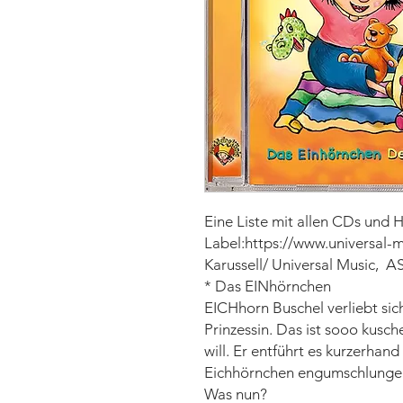
Eine Liste mit allen CDs und H
Label:https://www.universal-m
* Das EINhörnchen
EICHhorn Buschel verliebt sic
Prinzessin. Das ist sooo kusch
will. Er entführt es kurzerha
Eichhörnchen engumschlungen
Was nun?