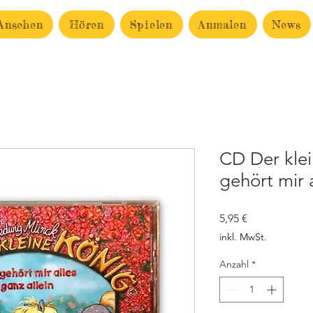
Ansehen
Hören
Spielen
Anmalen
News
CD Der klei
gehört mir a
Preis
5,95 €
inkl. MwSt.
Anzahl
*