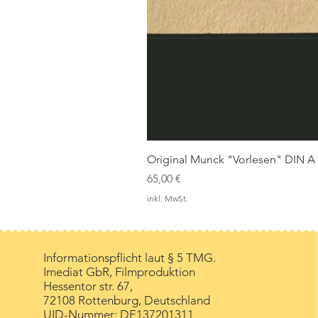
Original Munck "Vorlesen" DIN A
Preis
65,00 €
inkl. MwSt.
Informationspflicht laut § 5 TMG.
Imediat GbR, Filmproduktion
Hessentor str. 67,
72108 Rottenburg, Deutschland
UID-Nummer:
DE137201311