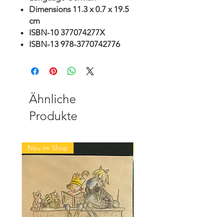
Dimensions 11.3 x 0.7 x 19.5
cm
ISBN-10 377074277X
ISBN-13 978-3770742776
Ähnliche
Produkte
Neu im Shop
Neu im Shop