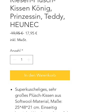
Kissen König,
Prinzessin, Teddy,
HEUNEC
Standardpreis
Sale-
 19,95 € 
17,95 €
Preis
inkl. MwSt.
Anzahl
*
In den Warenkorb
Superkuscheliges, sehr
großes Plüsch-Kissen aus
Softwool-Material, Maße:
25*48*21 cm. Einseitig