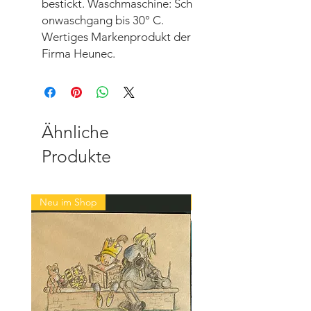
bestickt. Waschmaschine: Sch
onwaschgang bis 30° C.
Wertiges Markenprodukt der
Firma Heunec.
Ähnliche
Produkte
Neu im Shop
Neu im Shop